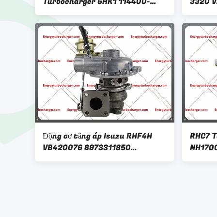
Turbocharger 6HK1 114400-
3320 V
4420 4380 cho Hitachi ZAXIS
114400
330-3 ZX360-3
EX200
Động cơ tăng áp Isuzu RHF4H
RHC7 T
VB420076 8973311850
NH1700
8973311851 1118010-802
cơ 6BD
4JB1TC