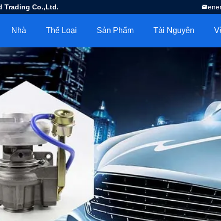
 Trading Co.,Ltd.
ene
Nhà
Thể Loại
Sản Phẩm
Tài Nguyên
V