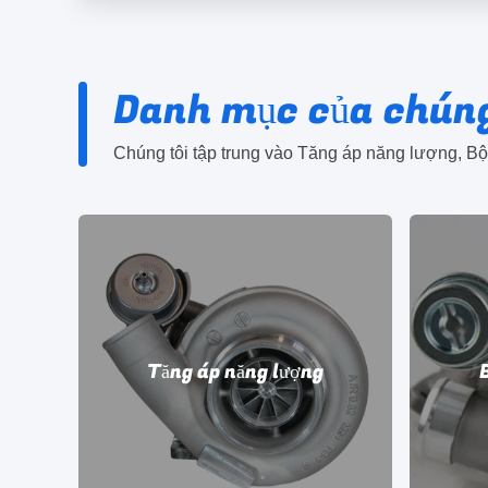
Danh mục của chúng
Chúng tôi tập trung vào Tăng áp năng lượng, B
p
Tăng áp năng lượng