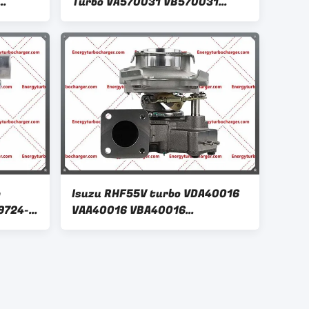
Turbo VA570031 VB570031
i
VC570031 Động cơ 6BG1T cho
T
máy xúc ZAXIS200
p
Isuzu RHF55V turbo VDA40016
9724-
VAA40016 VBA40016
8980277725 8980277722
8980277721 8980277720 4HK1-
E2