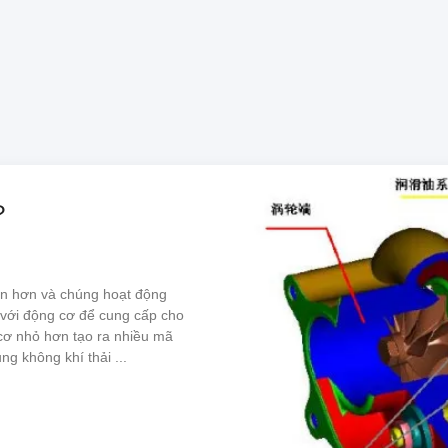
？
ớn hơn và chúng hoạt động
 với động cơ để cung cấp cho
cơ nhỏ hơn tạo ra nhiều mã
g không khí thải ...