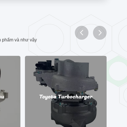
ản phẩm và như vậy
su
Toyota Turbocharger
Bộ