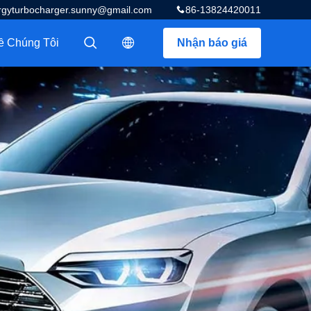
rgyturbocharger.sunny@gmail.com
86-13824420011
ề Chúng Tôi
Nhận báo giá
描述
描述