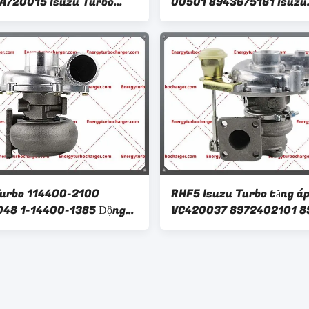
A720015 Isuzu Turbo
00501 8943675161 Isuzu
3320 Động cơ HITACHI
Turbocharger cho Hitach
-5 6BG1T
Kobelco Excavator 4BD1
urbo 114400-2100
RHF5 Isuzu Turbo tăng á
48 1-14400-1385 Động
VC420037 8972402101 8
1T cho Hitachi Ex200-1
02101 Động cơ 4JA1-L